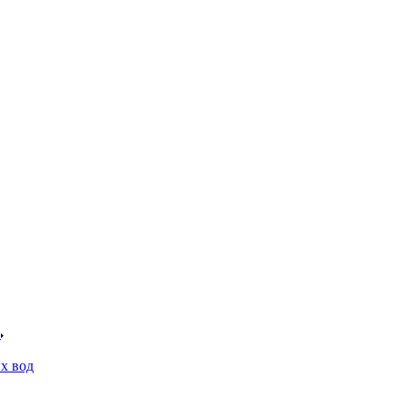
х вод