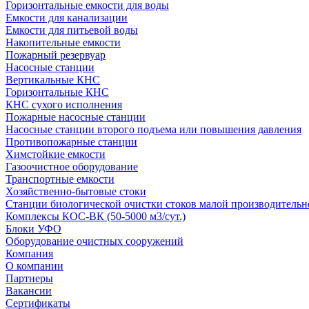
Горизонтальные емкости для воды
Емкости для канализации
Емкости для питьевой воды
Накопительные емкости
Пожарный резервуар
Насосные станции
Вертикальные КНС
Горизонтальные КНС
КНС сухого исполнения
Пожарные насосные станции
Насосные cтанции второго подъема или повышения давления
Противопожарные станции
Химстойкие емкости
Газоочистное оборудование
Транспортные емкости
Хозяйственно-бытовые стоки
Станции биологической очистки стоков малой производительно
Комплексы КОС-ВК (50-5000 м3/сут.)
Блоки УФО
Оборудование очистных сооружений
Компания
О компании
Партнеры
Вакансии
Сертификаты