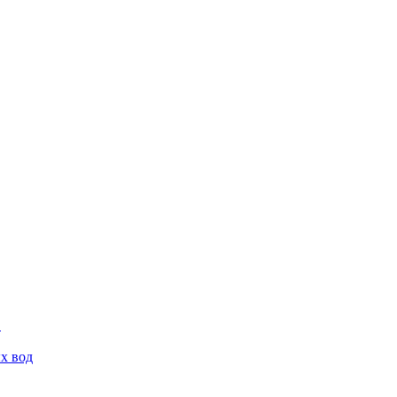
х вод